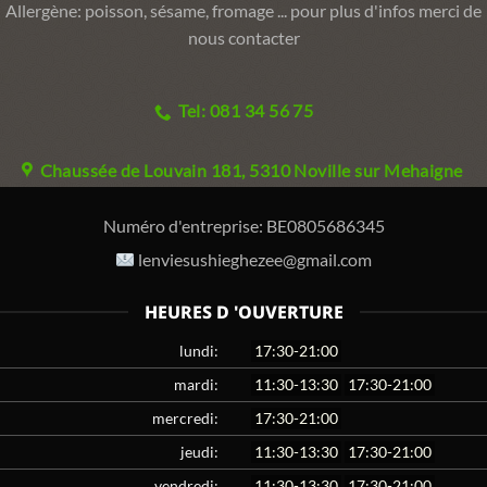
Allergène: poisson, sésame, fromage ... pour plus d'infos merci de
nous contacter
Tel: 081 34 56 75
Chaussée de Louvain 181, 5310 Noville sur Mehaigne
Numéro d'entreprise:
BE0805686345
lenviesushieghezee@gmail.com
HEURES D 'OUVERTURE
lundi:
17:30-21:00
mardi:
11:30-13:30
17:30-21:00
mercredi:
17:30-21:00
jeudi:
11:30-13:30
17:30-21:00
vendredi:
11:30-13:30
17:30-21:00