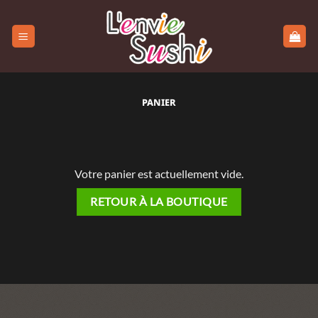
Passer
au
contenu
PANIER
Votre panier est actuellement vide.
RETOUR À LA BOUTIQUE