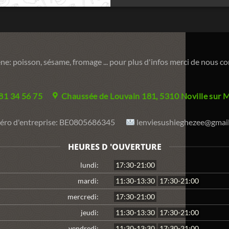
ne: poisson, sésame, fromage ... pour plus d'infos merci de nous c
081 34 56 75
Chaussée de Louvain 181, 5310 Noville sur 
ro d'entreprise:
BE0805686345
lenviesushieghezee@gmai
HEURES D 'OUVERTURE
lundi:
17:30-21:00
mardi:
11:30-13:30
17:30-21:00
mercredi:
17:30-21:00
jeudi:
11:30-13:30
17:30-21:00
vendredi:
11:30-13:30
17:30-21:00