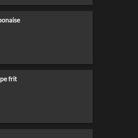
aponaise
pe frit