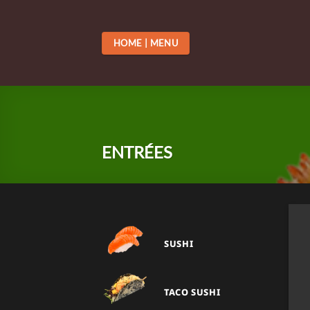
Passer
au
contenu
HOME | MENU
ENTRÉES
SUSHI
TACO SUSHI