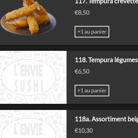
117. Tempura crevett
€
8,50
+1 au panier
118. Tempura légumes
€
6,50
+1 au panier
118a. Assortiment beig
€
10,30