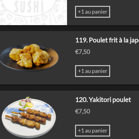
+1 au panier
119. Poulet frit à la ja
€
7,50
+1 au panier
120. Yakitori poulet
€
7,50
+1 au panier