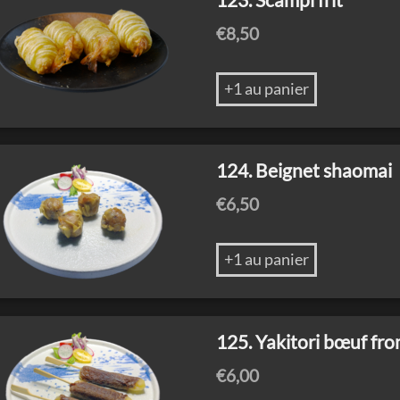
€
8,50
+1 au panier
124. Beignet shaomai
€
6,50
+1 au panier
125. Yakitori bœuf fr
€
6,00