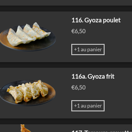
116. Gyoza poulet
€
6,50
+1 au panier
116a. Gyoza frit
€
6,50
+1 au panier