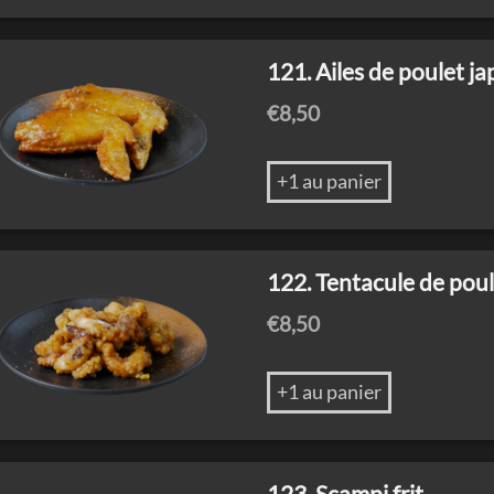
121. Ailes de poulet j
€
8,50
+1 au panier
122. Tentacule de poul
€
8,50
+1 au panier
123. Scampi frit