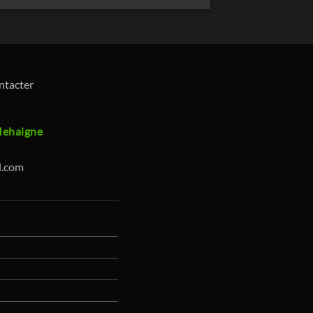
ontacter
Mehaigne
l.com