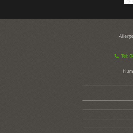
Allergè
Tel: 
Numé