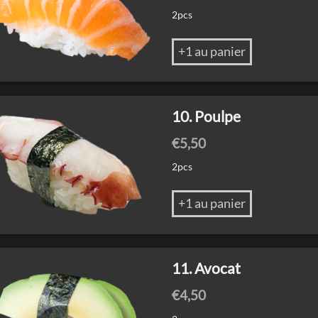
2pcs
+1 au panier
10. Poulpe
€
5,50
2pcs
+1 au panier
11. Avocat
€
4,50