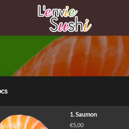
pcs
1. Saumon
€
5,00