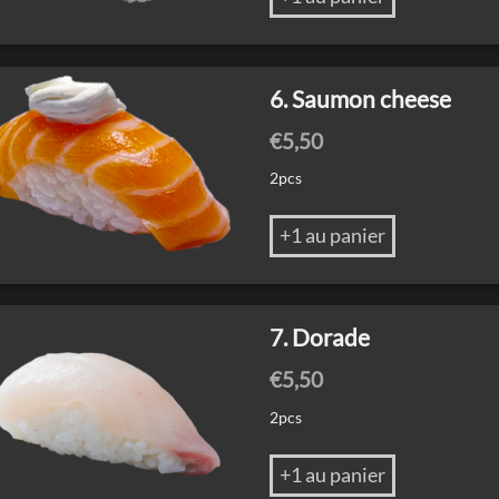
6. Saumon cheese
€
5,50
2pcs
+1 au panier
7. Dorade
€
5,50
2pcs
+1 au panier