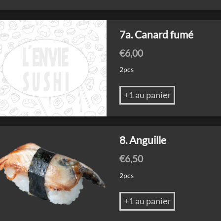
7a. Canard fumé
€
6,00
2pcs
+1 au panier
8. Anguille
€
6,50
2pcs
+1 au panier