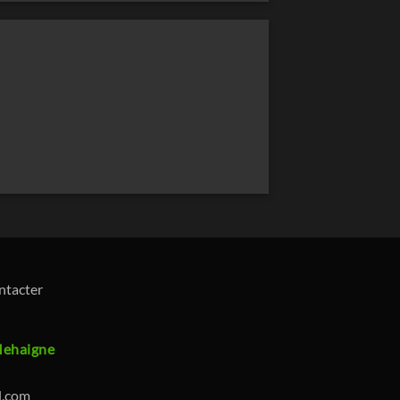
ontacter
Mehaigne
l.com