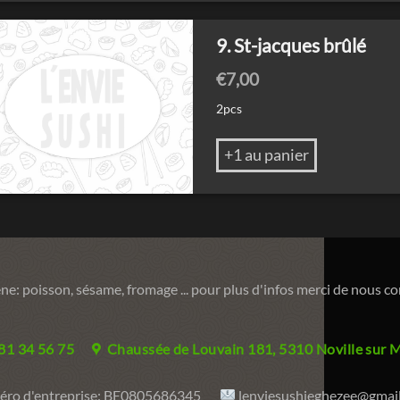
9. St-jacques brûlé
€
7,00
2pcs
+1 au panier
ne: poisson, sésame, fromage ... pour plus d'infos merci de nous c
081 34 56 75
Chaussée de Louvain 181, 5310 Noville sur 
ro d'entreprise:
BE0805686345
lenviesushieghezee@gmai