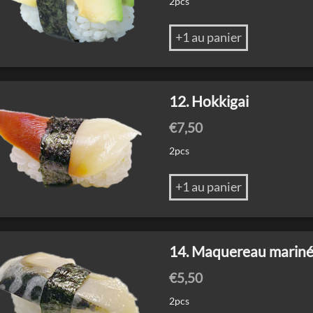
2pcs
+1 au panier
12. Hokkigai
€
7,50
2pcs
+1 au panier
14. Maquereau marin
€
5,50
2pcs