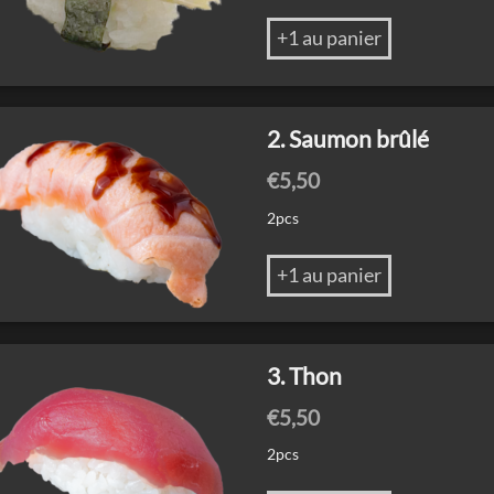
+1 au panier
2. Saumon brûlé
€
5,50
2pcs
+1 au panier
3. Thon
€
5,50
2pcs