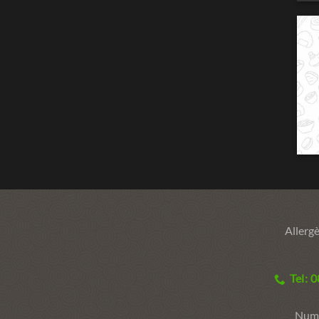
Allergè
Tel: 
Numé